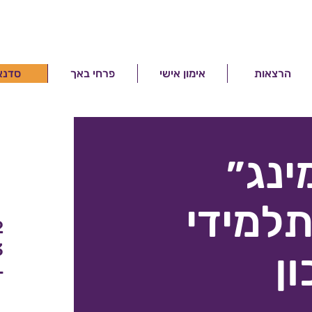
הרצאות
אימון אישי
פרחי באך
סדנא
ינג״
תלמידי
2 מ
3 שעות
ן
+