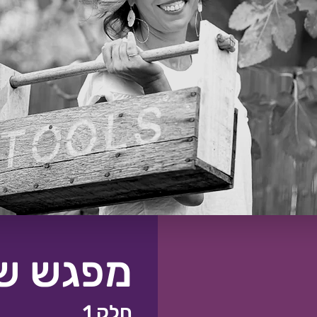
מפגש שנ
חלק 1