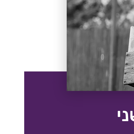
תוכן הסדנא מחולק בין 3 המפגשים
י