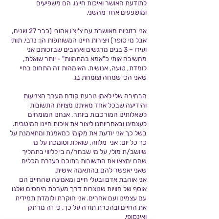
לתודעת האושר ואיכות חיינו. הם משפיעים
ומושפעים אחד מהשני.
אני בזוגיות מאושרת עם צ'יצ'ו אהובי (כבר 27 שנים,
אבל מי סופר) ויצירות חיינו המשותפות הן: נדבי, תותי
ועידו – 3 בנים מרגשים ואהובים שבזכותם אני
מחשיבה אותי כ"אמא בהתהוות" - יותר שואלת,
לומדת, טועה, אנושית. האימהות זה התחום בחיי
שאני הכי שמחה וצומחת בו.
הבחירה שלי לאמן נובעת קודם מערך הצניעות
והידיעה שבכל אחד מאיתנו מצויות התשובות
לשאלותינו המורכבות ביותר, אנחנו המומחים
לעצמינו ובאחריותנו ליצור את איכות חיינו המיטבית.
בשל כך אני יודעת את מקומי כמאמנת ומתאמנת על
כך כל יום: אני מלווה, שואלת וסומכת על מי
שיושב/ת מולי, על מי שבחר/ה בי לליווי בתהליך
שהם ימצאו את התשובות בתוכם בעזרת הכלים
שאני יאפשר להם בהתאמה אישית.
אני אוהבת אדם ובעלי חיים ומאמינה שהחיים הם
אוסף של חוויות שנוצרות דרך מערכת היחסים שלנו
עם עצמינו ועם אחרים. אני חוקרת ולומדת תמידית
את החיים ובהכרת תודה על כך, כי זה מרתק
ואינסופי.